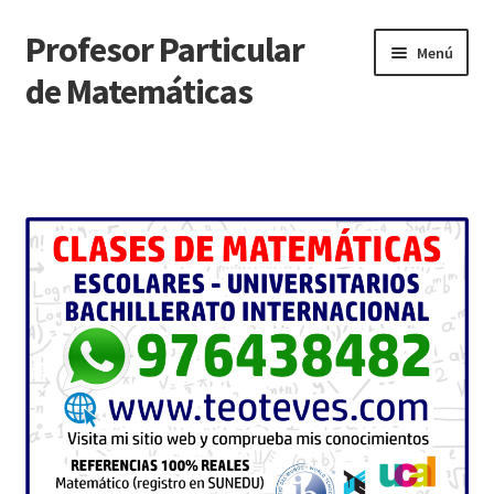
Profesor Particular
Ir
Ir
Menú
a
al
de Matemáticas
la
contenido
navegación
Inicio
Tienda de Matemáticas 100% GRATIS