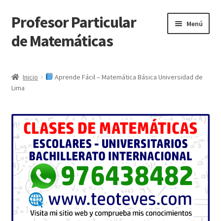
Profesor Particular
Ir
Ir
Menú
a
al
de Matemáticas
la
contenido
navegación
Inicio
Inicio
Aprende Fácil – Matemática Básica Universidad de
Lima
Tienda de Matemáticas 100% GRATIS