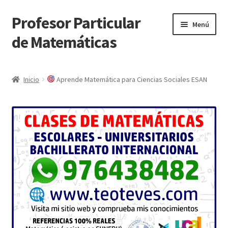
Profesor Particular
Ir
Ir
Menú
a
al
de Matemáticas
la
contenido
navegación
Inicio
Inicio
Aprende Matemática para Ciencias Sociales ESAN
Tienda de Matemáticas 100% GRATIS