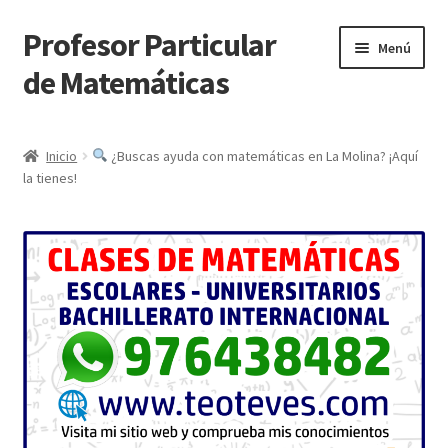
Profesor Particular
Ir
Ir
Menú
a
al
de Matemáticas
la
contenido
navegación
Inicio
Inicio
¿Buscas ayuda con matemáticas en La Molina? ¡Aquí
la tienes!
Tienda de Matemáticas 100% GRATIS