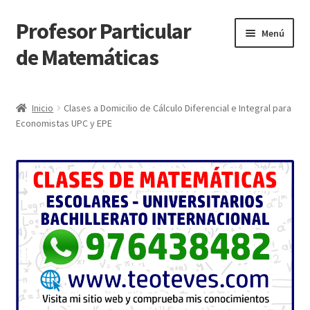
Profesor Particular
Ir
Ir
Menú
a
al
de Matemáticas
la
contenido
navegación
Inicio
Inicio
Clases a Domicilio de Cálculo Diferencial e Integral para
Economistas UPC y EPE
Tienda de Matemáticas 100% GRATIS