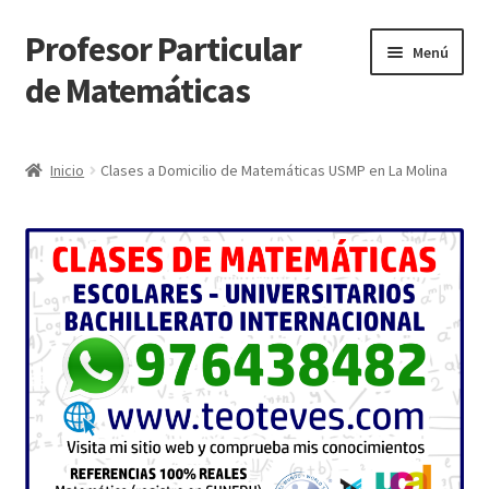
Profesor Particular
Ir
Ir
Menú
a
al
de Matemáticas
la
contenido
navegación
Inicio
Inicio
Clases a Domicilio de Matemáticas USMP en La Molina
Tienda de Matemáticas 100% GRATIS