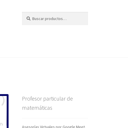
Buscar
Buscar
por:
Profesor particular de
matemáticas
Asesorías Virtuales por Google Meet.