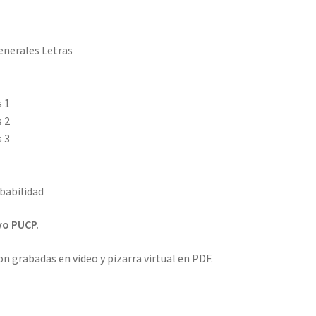
enerales Letras
 1
 2
 3
obabilidad
vo PUCP.
son grabadas en video y pizarra virtual en PDF.