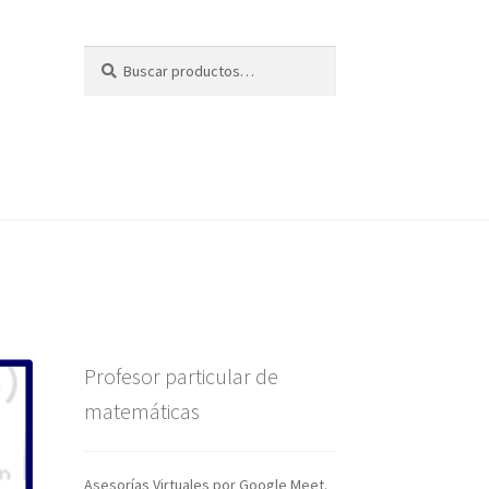
Buscar
Buscar
por:
Profesor particular de
matemáticas
Asesorías Virtuales por Google Meet.