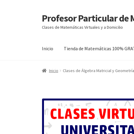
Profesor Particular de
Ir
Ir
a
al
Clases de Matemáticas Virtuales y a Domicilio
la
contenido
navegación
Inicio
Tienda de Matemáticas 100% GRA
Inicio
Clases de Álgebra Matricial y Geometrí