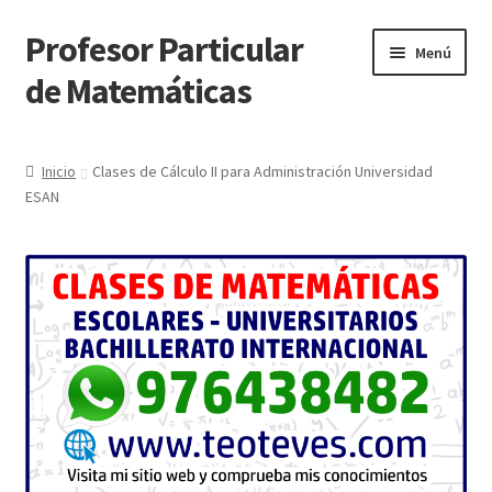
Profesor Particular
Ir
Ir
Menú
a
al
de Matemáticas
la
contenido
navegación
Inicio
Inicio
Clases de Cálculo II para Administración Universidad
ESAN
Tienda de Matemáticas 100% GRATIS