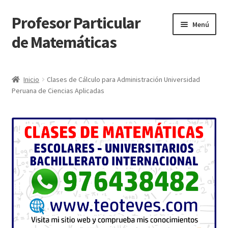
Profesor Particular
Ir
Ir
Menú
a
al
de Matemáticas
la
contenido
navegación
Inicio
Inicio
Clases de Cálculo para Administración Universidad
Peruana de Ciencias Aplicadas
Tienda de Matemáticas 100% GRATIS