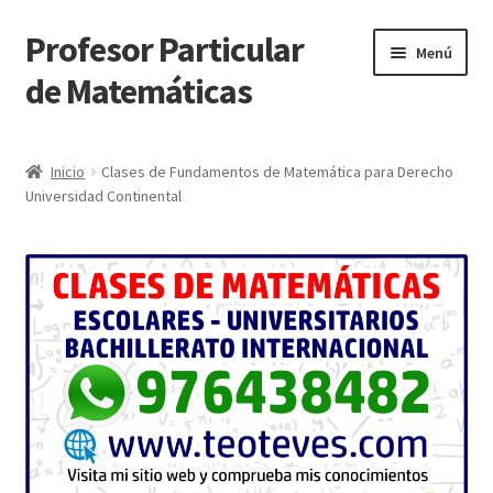
Profesor Particular
Ir
Ir
Menú
a
al
de Matemáticas
la
contenido
navegación
Inicio
Inicio
Clases de Fundamentos de Matemática para Derecho
Universidad Continental
Tienda de Matemáticas 100% GRATIS