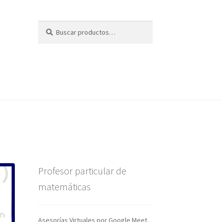
Buscar
Buscar
por:
Profesor particular de
matemáticas
Asesorías Virtuales por Google Meet.