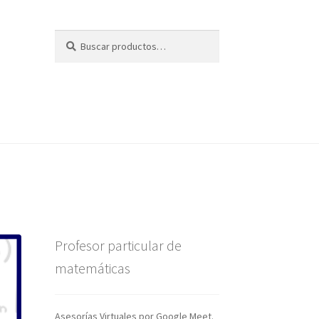
Buscar
Buscar
por:
Profesor particular de
matemáticas
Asesorías Virtuales por Google Meet.