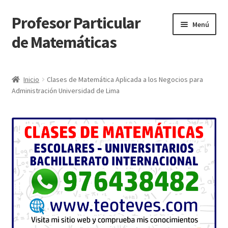
Profesor Particular
Ir
Ir
Menú
a
al
de Matemáticas
la
contenido
navegación
Inicio
Inicio
Clases de Matemática Aplicada a los Negocios para
Administración Universidad de Lima
Tienda de Matemáticas 100% GRATIS