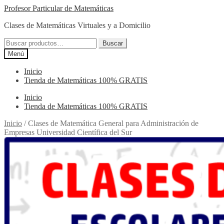
Ir
Ir
Profesor Particular de Matemáticas
a
al
Clases de Matemáticas Virtuales y a Domicilio
la
contenido
navegación
Buscar
Buscar
por:
Menú
Inicio
Tienda de Matemáticas 100% GRATIS
Inicio
Tienda de Matemáticas 100% GRATIS
Inicio
/
Clases de Matemática General para Administración de
Empresas Universidad Científica del Sur