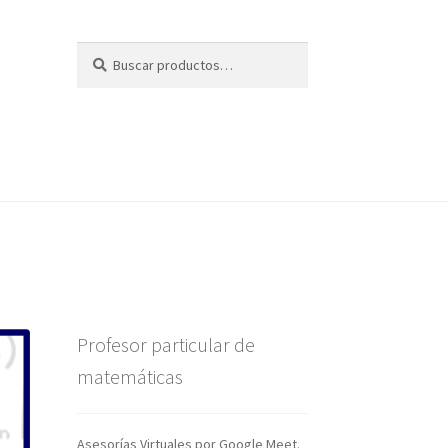
Buscar
Buscar
por:
Profesor particular de
matemáticas
Asesorías Virtuales por Google Meet.