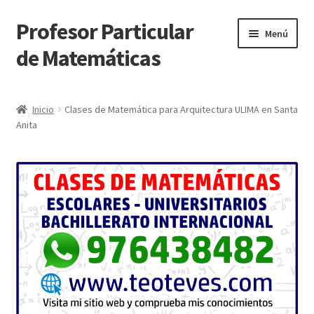
Profesor Particular
Ir
Ir
Menú
a
al
de Matemáticas
la
contenido
navegación
Inicio
Inicio
Clases de Matemática para Arquitectura ULIMA en Santa
Anita
Tienda de Matemáticas 100% GRATIS