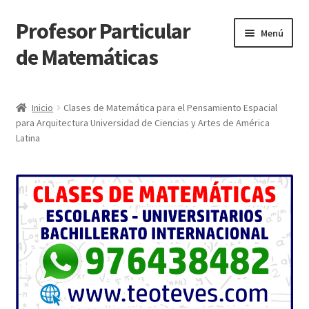
Profesor Particular
Ir
Ir
Menú
a
al
de Matemáticas
la
contenido
navegación
Inicio
Inicio
Clases de Matemática para el Pensamiento Espacial
para Arquitectura Universidad de Ciencias y Artes de América
Tienda de Matemáticas 100% GRATIS
Latina