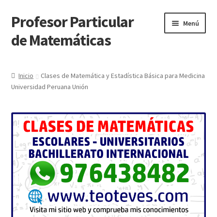
Profesor Particular
Ir
Ir
Menú
a
al
de Matemáticas
la
contenido
navegación
Inicio
Inicio
Clases de Matemática y Estadística Básica para Medicina
Universidad Peruana Unión
Tienda de Matemáticas 100% GRATIS