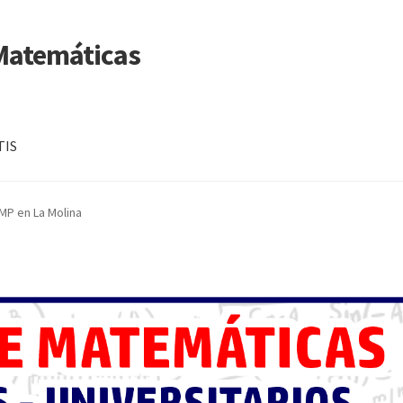
 Matemáticas
TIS
MP en La Molina