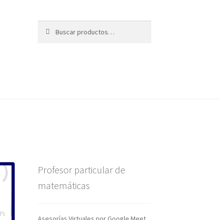
Buscar
Buscar
por:
Profesor particular de
matemáticas
Asesorías Virtuales por Google Meet.