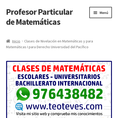
Profesor Particular
Ir
Ir
Menú
a
al
de Matemáticas
la
contenido
navegación
Inicio
Inicio
Clases de Nivelación en Matemáticas y para
Matemáticas I para Derecho Universidad del Pacífico
Tienda de Matemáticas 100% GRATIS