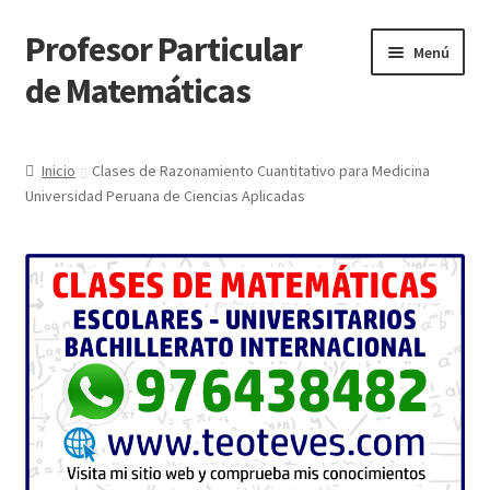
Profesor Particular
Ir
Ir
Menú
a
al
de Matemáticas
la
contenido
navegación
Inicio
Inicio
Clases de Razonamiento Cuantitativo para Medicina
Universidad Peruana de Ciencias Aplicadas
Tienda de Matemáticas 100% GRATIS