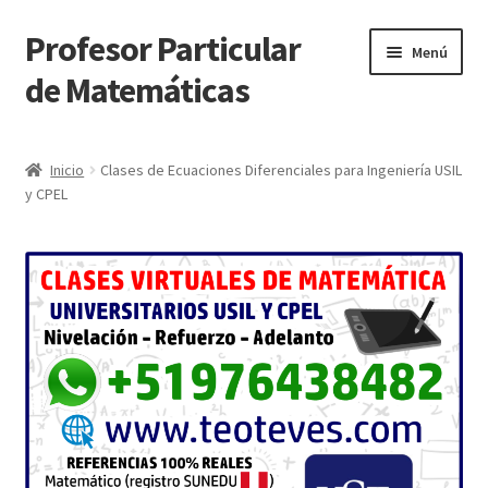
Profesor Particular
Ir
Ir
Menú
a
al
de Matemáticas
la
contenido
navegación
Inicio
Inicio
Clases de Ecuaciones Diferenciales para Ingeniería USIL
y CPEL
Tienda de Matemáticas 100% GRATIS