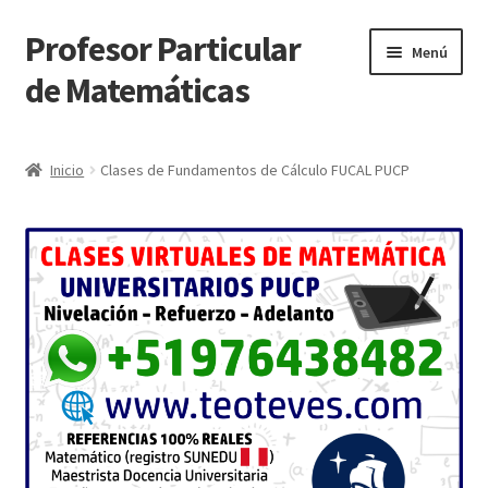
Profesor Particular
Ir
Ir
Menú
a
al
de Matemáticas
la
contenido
navegación
Inicio
Inicio
Clases de Fundamentos de Cálculo FUCAL PUCP
Tienda de Matemáticas 100% GRATIS