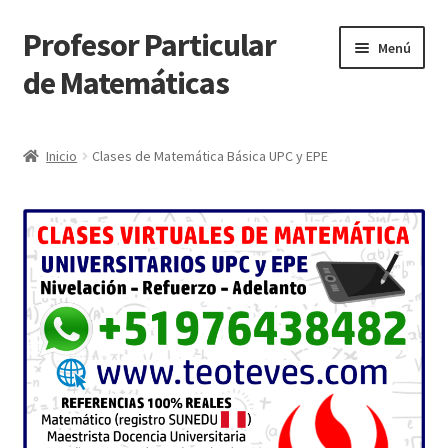
Profesor Particular
Ir
Ir
Menú
a
al
de Matemáticas
la
contenido
navegación
Inicio
Inicio
Clases de Matemática Básica UPC y EPE
Tienda de Matemáticas 100% GRATIS