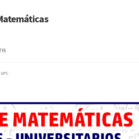
 Matemáticas
TIS
s UPC