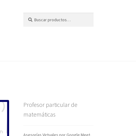
Buscar
Buscar
por:
Profesor particular de
matemáticas
Asesorías Virtuales por Google Meet.