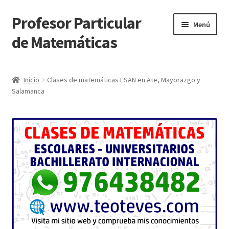
Profesor Particular
Ir
Ir
Menú
a
al
de Matemáticas
la
contenido
navegación
Inicio
Inicio
Clases de matemáticas ESAN en Ate, Mayorazgo y
Salamanca
Tienda de Matemáticas 100% GRATIS