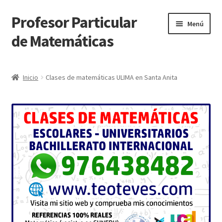
Profesor Particular
Ir
Ir
Menú
a
al
de Matemáticas
la
contenido
navegación
Inicio
Inicio
Clases de matemáticas ULIMA en Santa Anita
Tienda de Matemáticas 100% GRATIS