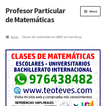
Profesor Particular
Ir
Ir
Menú
a
al
de Matemáticas
la
contenido
navegación
Inicio
Inicio
Clases de matemáticas UNIFE en San Borja
Tienda de Matemáticas 100% GRATIS