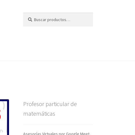
Buscar
Buscar
por:
Profesor particular de
matemáticas
Asesorías Virtuales por Google Meet.