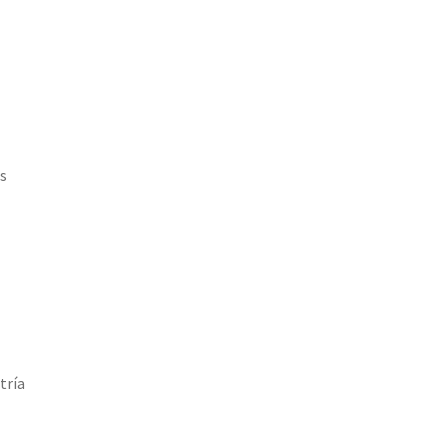
s
tría