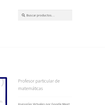
Buscar
Buscar
por:
Profesor particular de
matemáticas
Asesorías Virtuales por Google Meet.