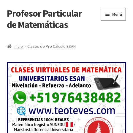
Profesor Particular
Ir
Ir
Menú
a
al
de Matemáticas
la
contenido
navegación
Inicio
Inicio
Clases de Pre Cálculo ESAN
Tienda de Matemáticas 100% GRATIS