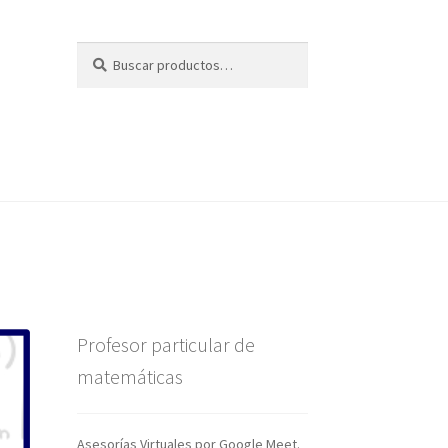
Buscar
Buscar
por:
Profesor particular de
matemáticas
Asesorías Virtuales por Google Meet.