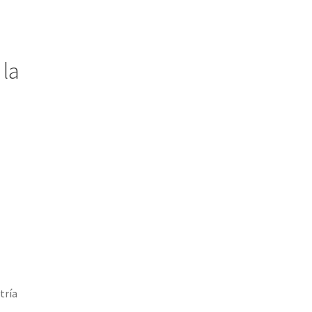
 la
tría