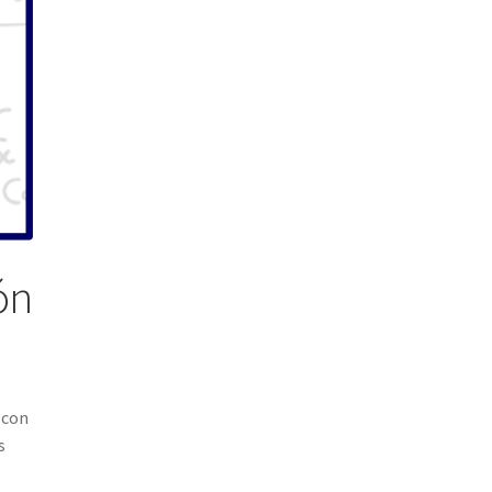
ón
con
s