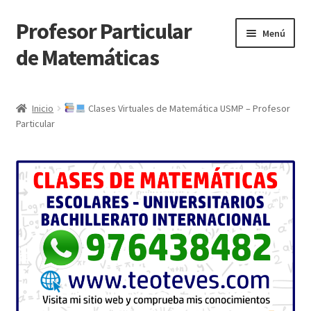
Profesor Particular
Ir
Ir
Menú
a
al
de Matemáticas
la
contenido
navegación
Inicio
Inicio
Clases Virtuales de Matemática USMP – Profesor
Particular
Tienda de Matemáticas 100% GRATIS