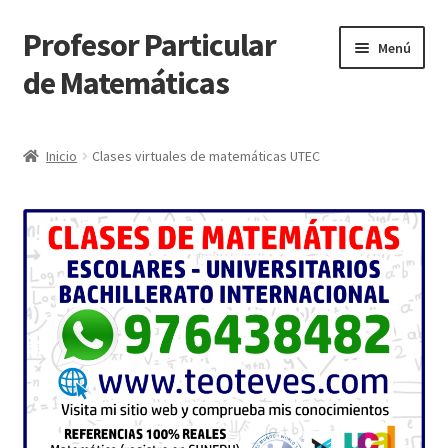
Profesor Particular
Ir
Ir
Menú
a
al
de Matemáticas
la
contenido
navegación
Inicio
Inicio
Clases virtuales de matemáticas UTEC
Tienda de Matemáticas 100% GRATIS