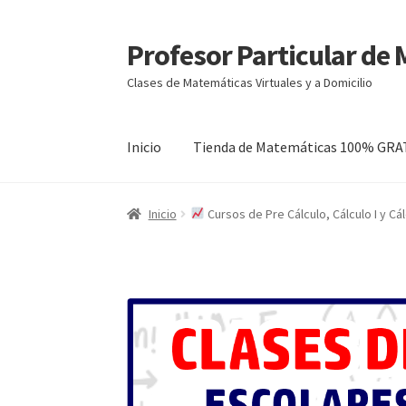
Profesor Particular de
Ir
Ir
a
al
Clases de Matemáticas Virtuales y a Domicilio
la
contenido
navegación
Inicio
Tienda de Matemáticas 100% GRA
Inicio
Cursos de Pre Cálculo, Cálculo I y C