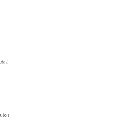
lo I,
ulo I