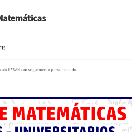
 Matemáticas
TIS
álculo II ESAN con seguimiento personalizado