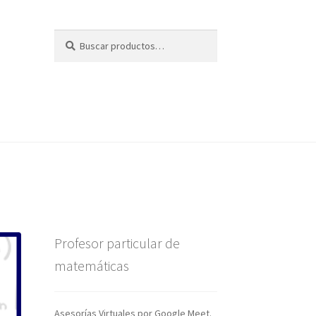
Buscar
Buscar
por:
Profesor particular de
matemáticas
Asesorías Virtuales por Google Meet.