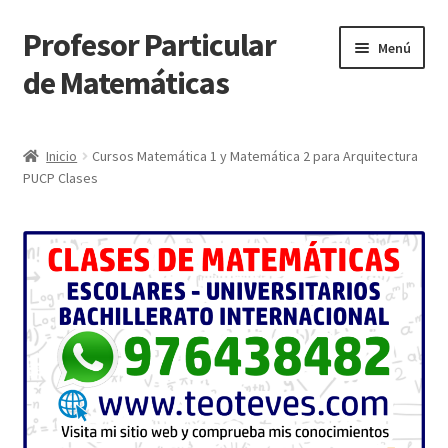
Profesor Particular
Ir
Ir
Menú
a
al
de Matemáticas
la
contenido
navegación
Inicio
Inicio
Cursos Matemática 1 y Matemática 2 para Arquitectura
PUCP Clases
Tienda de Matemáticas 100% GRATIS