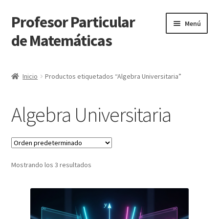
Profesor Particular
Ir
Ir
Menú
a
al
de Matemáticas
la
contenido
navegación
Inicio
Inicio
Productos etiquetados “Algebra Universitaria”
Tienda de Matemáticas 100% GRATIS
Algebra Universitaria
Mostrando los 3 resultados