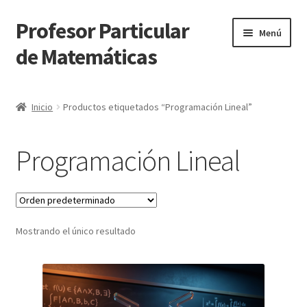
Profesor Particular
Ir
Ir
Menú
a
al
de Matemáticas
la
contenido
navegación
Inicio
Inicio
Productos etiquetados “Programación Lineal”
Tienda de Matemáticas 100% GRATIS
Programación Lineal
Mostrando el único resultado