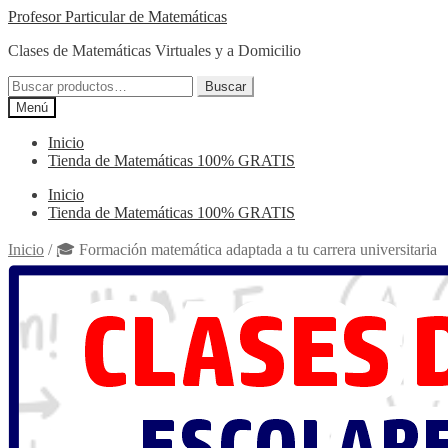
Ir
Ir
Profesor Particular de Matemáticas
a
al
Clases de Matemáticas Virtuales y a Domicilio
la
contenido
navegación
Buscar
Buscar
por:
Menú
Inicio
Tienda de Matemáticas 100% GRATIS
Inicio
Tienda de Matemáticas 100% GRATIS
Inicio
/
🎓 Formación matemática adaptada a tu carrera universitaria