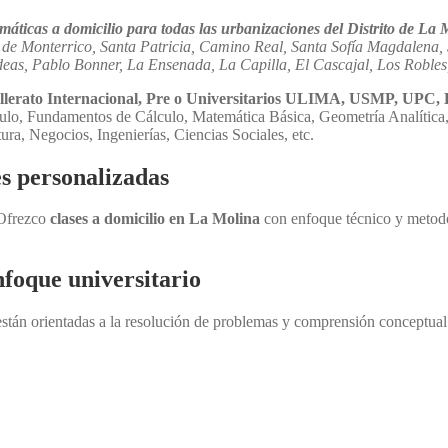
áticas a domicilio para todas las urbanizaciones del Distrito de La 
 de Monterrico, Santa Patricia, Camino Real, Santa Sofía Magdalena, 
uídeas, Pablo Bonner, La Ensenada, La Capilla, El Cascajal, Los Robl
Bachillerato Internacional, Pre o Universitarios ULIMA, USMP
lculo, Fundamentos de Cálculo, Matemática Básica, Geometría Analítica
ra, Negocios, Ingenierías, Ciencias Sociales, etc.
s personalizadas
 Ofrezco
clases a domicilio en La Molina
con enfoque técnico y metodo
nfoque universitario
stán orientadas a la resolución de problemas y comprensión conceptu