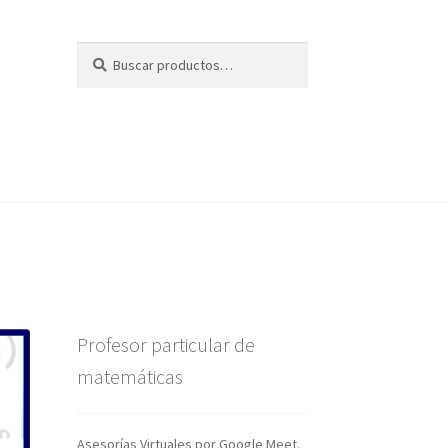
Buscar
Buscar
por:
Profesor particular de
matemáticas
Asesorías Virtuales por Google Meet.