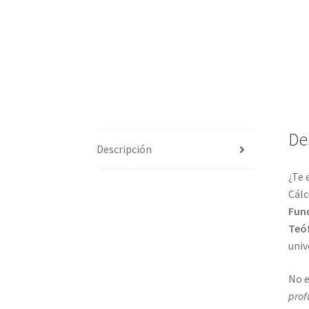
De
Descripción
¿Te 
Cálc
Fun
Teóf
univ
No e
pro