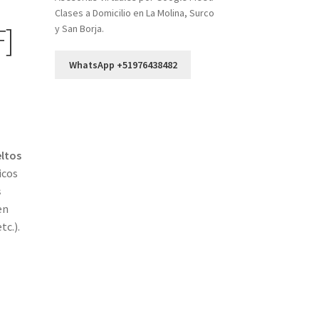
Clases a Domicilio en La Molina, Surco
F]
y San Borja.
WhatsApp +51976438482
eltos
icos
s
en
tc.).