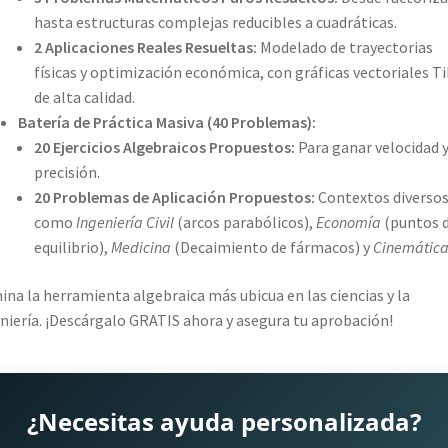
hasta estructuras complejas reducibles a cuadráticas.
2 Aplicaciones Reales Resueltas:
Modelado de trayectorias
físicas y optimización económica, con gráficas vectoriales T
de alta calidad.
Batería de Práctica Masiva (40 Problemas):
20 Ejercicios Algebraicos Propuestos:
Para ganar velocidad 
precisión.
20 Problemas de Aplicación Propuestos:
Contextos diverso
como
Ingeniería Civil
(arcos parabólicos),
Economía
(puntos 
equilibrio),
Medicina
(Decaimiento de fármacos) y
Cinemátic
na la herramienta algebraica más ubicua en las ciencias y la
niería. ¡Descárgalo GRATIS ahora y asegura tu aprobación!
¿Necesitas ayuda personalizada?