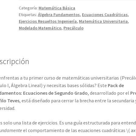
Categoría:
Matemática Básica
Etiquetas:
Álgebra Fundamentos
,
Ecuaciones Cuadráticas
,
Ejercicios Resueltos Ingeniería
,
Matemática Universitaria
,
Modelado Matemático
,
Precálculo
scripción
enfrentas a tu primer curso de matemáticas universitarias (Precál
ulo I, Álgebra Lineal) y necesitas bases sólidas? Este
Pack de
damentos: Ecuaciones de Segundo Grado
, desarrollado por el
Pr
ilo Teves
, está diseñado para cerrar la brecha entre la secundaria 
ersidad.
s solo una lista de ejercicios. Es una guía estructurada para enten
fundamente
el comportamiento de las ecuaciones cuadráticas \( ax