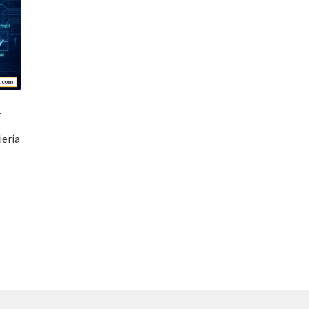
–
iería