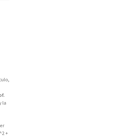
culo,
of.
y la
der
^2 +