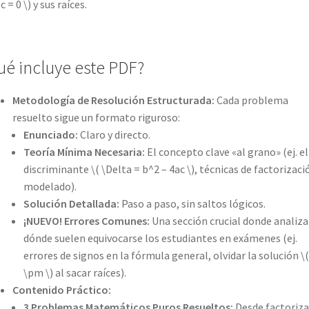
c = 0 \) y sus raíces.
ué incluye este PDF?
Metodología de Resolución Estructurada:
Cada problema
resuelto sigue un formato riguroso:
Enunciado:
Claro y directo.
Teoría Mínima Necesaria:
El concepto clave «al grano» (ej. el
discriminante \( \Delta = b^2 – 4ac \), técnicas de factorizaci
modelado).
Solución Detallada:
Paso a paso, sin saltos lógicos.
¡NUEVO! Errores Comunes:
Una sección crucial donde analiz
dónde suelen equivocarse los estudiantes en exámenes (ej.
errores de signos en la fórmula general, olvidar la solución \(
\pm \) al sacar raíces).
Contenido Práctico:
3 Problemas Matemáticos Puros Resueltos:
Desde factoriza