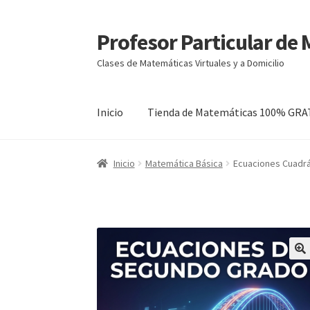
Profesor Particular de
Ir
Ir
a
al
Clases de Matemáticas Virtuales y a Domicilio
la
contenido
navegación
Inicio
Tienda de Matemáticas 100% GRA
Inicio
Matemática Básica
Ecuaciones Cuadrá