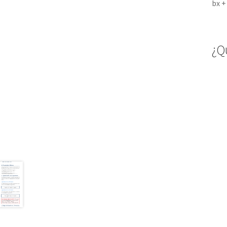
bx + 
¿Q