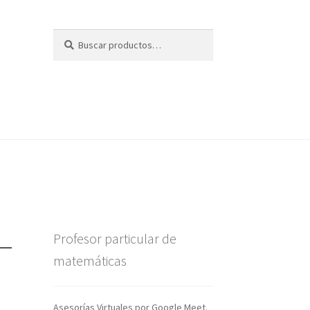
Buscar
Buscar
por:
 –
Profesor particular de
matemáticas
Asesorías Virtuales por Google Meet.