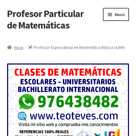
Profesor Particular
Ir
Ir
Menú
a
al
de Matemáticas
la
contenido
navegación
Inicio
Inicio
Profesor Especialista en Matemática Básica ULIMA
Tienda de Matemáticas 100% GRATIS