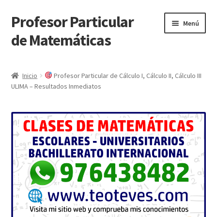
Profesor Particular
Ir
Ir
Menú
a
al
de Matemáticas
la
contenido
navegación
Inicio
Inicio
Profesor Particular de Cálculo I, Cálculo II, Cálculo III
ULIMA – Resultados Inmediatos
Tienda de Matemáticas 100% GRATIS