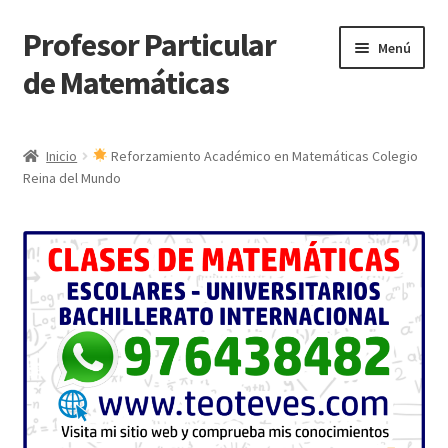
Profesor Particular
Ir
Ir
Menú
a
al
de Matemáticas
la
contenido
navegación
Inicio
Inicio
Reforzamiento Académico en Matemáticas Colegio
Reina del Mundo
Tienda de Matemáticas 100% GRATIS