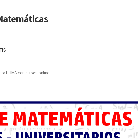
 Matemáticas
TIS
ra ULIMA con clases online