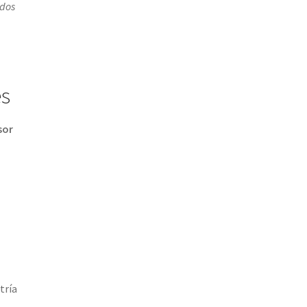
odos
és
sor
tría