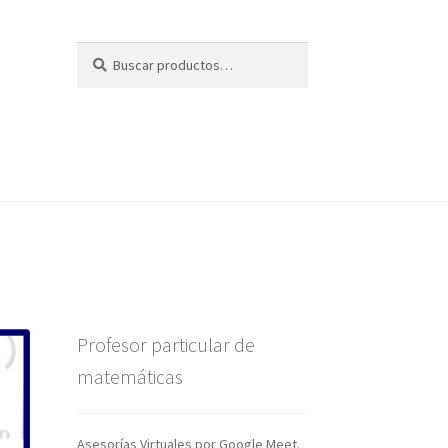
Buscar
Buscar
por:
Profesor particular de
matemáticas
Asesorías Virtuales por Google Meet.