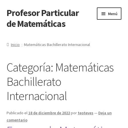
Profesor Particular
Ir
Ir
Menú
a
al
de Matemáticas
la
contenido
navegación
Inicio
Inicio
Matemáticas Bachillerato Internacional
Tienda de Matemáticas 100% GRATIS
Categoría:
Matemáticas
Bachillerato
Internacional
Publicado el
18 de diciembre de 2022
por
teoteves
—
Deja un
comentario