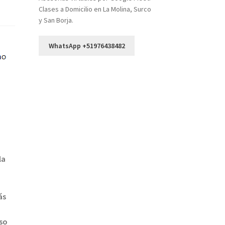
Clases a Domicilio en La Molina, Surco
y San Borja.
WhatsApp +51976438482
la
ás
uso