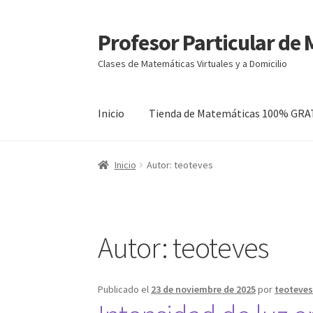
Profesor Particular de
Ir
Ir
a
al
Clases de Matemáticas Virtuales y a Domicilio
la
contenido
navegación
Inicio
Tienda de Matemáticas 100% GRA
Inicio
Autor: teoteves
Autor:
teoteves
Publicado el
23 de noviembre de 2025
por
teoteve