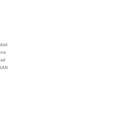
idad
ana
dad
ESAN
L