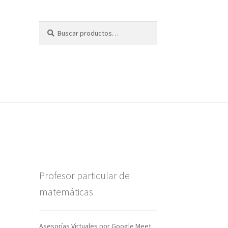
Buscar
Buscar
por:
Profesor particular de
matemáticas
Asesorías Virtuales por Google Meet.