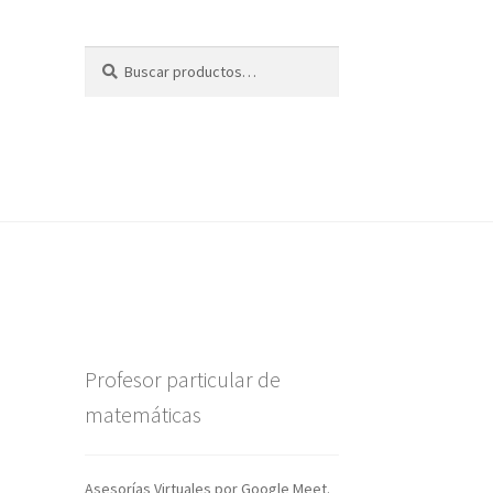
Buscar
Buscar
por:
Profesor particular de
matemáticas
Asesorías Virtuales por Google Meet.