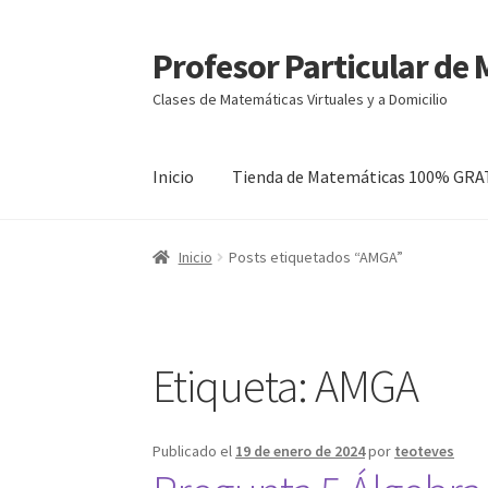
Profesor Particular de
Ir
Ir
a
al
Clases de Matemáticas Virtuales y a Domicilio
la
contenido
navegación
Inicio
Tienda de Matemáticas 100% GRA
Inicio
Posts etiquetados “AMGA”
Etiqueta:
AMGA
Publicado el
19 de enero de 2024
por
teoteves