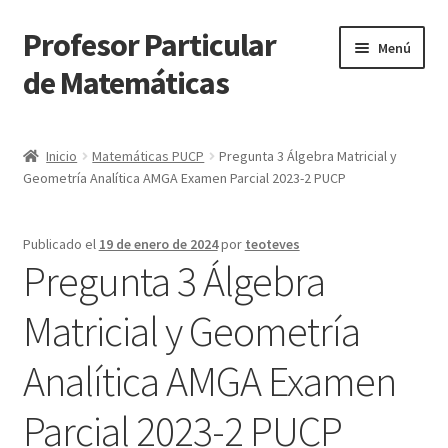
Profesor Particular
Ir
Ir
Menú
a
al
de Matemáticas
la
contenido
navegación
Inicio
Inicio
Matemáticas PUCP
Pregunta 3 Álgebra Matricial y
Geometría Analítica AMGA Examen Parcial 2023-2 PUCP
Tienda de Matemáticas 100% GRATIS
Publicado el
19 de enero de 2024
por
teoteves
Pregunta 3 Álgebra
Matricial y Geometría
Analítica AMGA Examen
Parcial 2023-2 PUCP